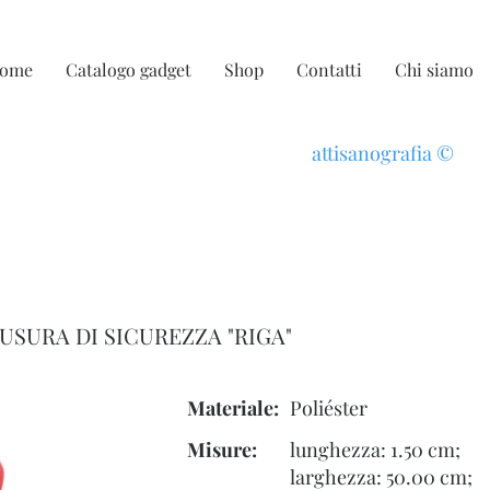
ome
Catalogo gadget
Shop
Contatti
Chi siamo
attisanografia
©
USURA DI SICUREZZA "RIGA"
Materiale:
Poliéster
Misure:
lunghezza: 1.50 cm;
larghezza: 50.00 cm;