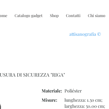
ome
Catalogo gadget
Shop
Contatti
Chi siamo
attisanografia
©
USURA DI SICUREZZA "RIGA"
Materiale:
Poliéster
Misure:
lunghezza: 1.50 cm;
larghezza: 50.00 cm;